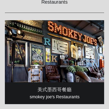
Restaurants
美式墨西哥餐廳
smokey joe's Restaurants