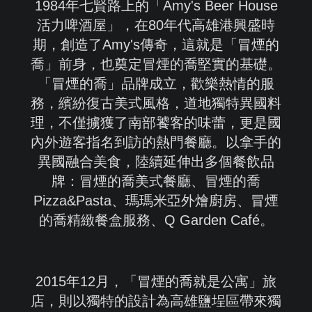
1984年七賢路上的「Amy's Beer House
活力啤酒屋」，在80年代高雄港興盛時
FACEBOOK
期，創造了Amy's傳奇，這就是「冒煙的
喬」前身，也奠定冒煙的喬堅實的基礎。
LINE客服
「冒煙的喬」品牌成立，歡樂熱情的服
LANGUAGE
務，繽紛復古美式風格，道地獨特異國料
理，不僅擄獲了南部饕客的味蕾，更是國
內外遊客指名到訪的熱門餐廳。以拿手的
異國融合美食，陸續延伸出多個餐飲品
牌：冒煙的喬美式餐廳、冒煙的喬
Pizza&Pasta、瑪瑪米亞外燴廚房、冒煙
的喬精緻餐盒服務、Q Garden Café。
2015年12月，「冒煙的喬就是公寓」旅
店，則以獨特的設計為高雄鹽埕區帶來獨