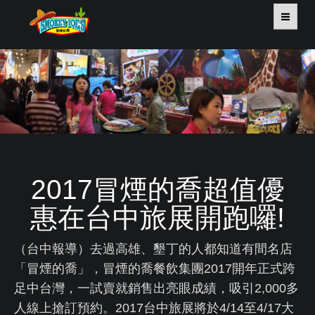
HOME
關於我們
餐飲系列
旅宿系列
2017冒煙的喬超值優
外燴系列
惠在台中旅展開跑囉!
活動走廊
（台中報導）去過高雄、墾丁的人都知道有間名店
「冒煙的喬」，冒煙的喬餐飲集團2017開年正式跨
新聞中心
足中台灣，一試賣就銷售出亮眼成績，吸引2,000多
人線上搶訂預約。2017台中旅展將於4/14至4/17大
連絡我們