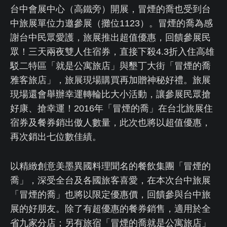
台中會展中心（高鐵旁）開展，冒煙的喬也受到台
FACEBOOK
中旅展單位力邀參展（攤位1123）。冒煙的喬為感
謝台中民眾愛護，旅展推出超值優惠，回饋參展民
LINE客服
眾！三天兩夜雙人住宿券，直接下殺4.3折入住高雄
駁二特區「就是公寓旅店」與墾丁大街「冒煙的喬
LANGUAGE
雅客旅店」，旅展現場購買再加贈神秘好禮。旅展
現場還會舉辦幸運轉輪比大小活動，讓參展民眾搶
好康、搶幸運！2016年「冒煙的喬」在台北旅展住
宿券及餐券銷出傲人數量，此次也將以超值優惠，
再次銷出七位數佳績。
以精緻創意美墨異國料理聞名的餐飲集團「冒煙的
喬」，深受全台及各國旅客喜愛，在本次台中旅展
「冒煙的喬」也將以限定優惠價，回饋參與台中旅
展的好朋友。除了有超優惠的餐券銷售，適用於全
省九家分店；另有旅宿「冒煙的喬就是公寓旅店」