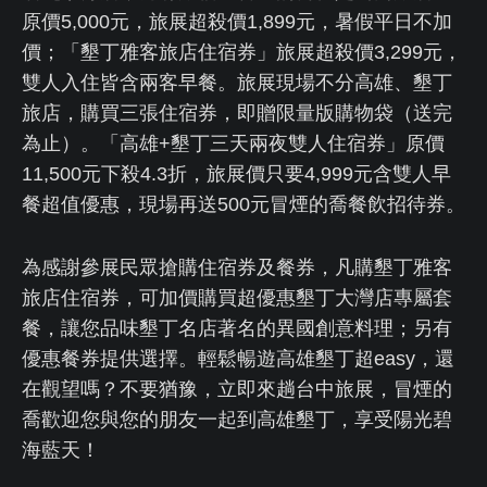
原價5,000元，旅展超殺價1,899元，暑假平日不加
價；「墾丁雅客旅店住宿券」旅展超殺價3,299元，
雙人入住皆含兩客早餐。旅展現場不分高雄、墾丁
旅店，購買三張住宿券，即贈限量版購物袋（送完
為止）。「高雄+墾丁三天兩夜雙人住宿券」原價
11,500元下殺4.3折，旅展價只要4,999元含雙人早
餐超值優惠，現場再送500元冒煙的喬餐飲招待券。
為感謝參展民眾搶購住宿券及餐券，凡購墾丁雅客
旅店住宿券，可加價購買超優惠墾丁大灣店專屬套
餐，讓您品味墾丁名店著名的異國創意料理；另有
優惠餐券提供選擇。輕鬆暢遊高雄墾丁超easy，還
在觀望嗎？不要猶豫，立即來趟台中旅展，冒煙的
喬歡迎您與您的朋友一起到高雄墾丁，享受陽光碧
海藍天！