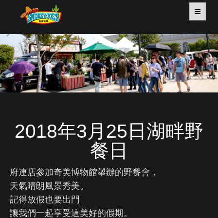
HOME
關於我們
餐飲系列
旅宿系列
2018年3月25日湖畔野
外燴系列
餐日
活動走廊
府連店參加奇美博物館舉辦的野餐會，
天氣晴朗風景秀美。
新聞中心
記得放假也要出門
讓我們一起享受這美好的假期。
連絡我們